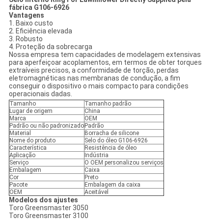
fábrica G106-6926
Vantagens
1. Baixo custo
2. Eficiência elevada
3. Robusto
4. Proteção da sobrecarga
Nossa empresa tem capacidades de modelagem extensivas
para aperfeiçoar acoplamentos, em termos de obter torques
extraíveis precisos, a conformidade de torção, perdas
eletromagnéticas nas membranas de condução, a fim
conseguir o dispositivo o mais compacto para condições
operacionais dadas.
Tamanho
Tamanho padrão
Lugar de origem
China
Marca
OEM
Padrão ou não padronizado
Padrão
Material
Borracha de silicone
Nome do produto
Selo do óleo G106-6926
Característica
Resistência de óleo
Aplicação
Indústria
Serviço
O OEM personalizou serviços
Embalagem
Caixa
Cor
Preto
Pacote
Embalagem da caixa
OEM
Aceitável
Modelos dos ajustes
Toro Greensmaster 3050
Toro Greensmaster 3100