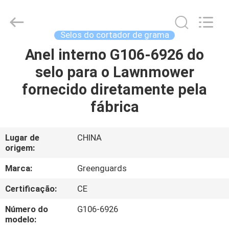
2026
Dongguan
Hesheng
Long
Trading
Selos do cortador de grama
Co.,
Ltd..
Anel interno G106-6926 do
CASA
All
Rights
Reserved.
selo para o Lawnmower
PRODUTOS
fornecido diretamente pela
fábrica
SOBRE
NÓS
Lugar de
CHINA
origem:
EXCURSÃO
Marca:
Greenguards
DA
Certificação:
CE
FÁBRICA
Número do
G106-6926
modelo: