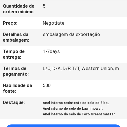
CONTROLE
Quantidade de
5
ordem mínima:
DA
QUALIDADE
Preço:
Negotiate
Detalhes da
embalagem da exportação
CONTACTE-
embalagem:
NOS
Tempo de
1-7days
entrega:
NOTÍCIA
Termos de
L/C, D/A, D/P, T/T, Western Union, m
pagamento:
Habilidade da
500
PEÇA
fonte:
UMAS
Destaque:
,
Anel interno resistente do selo do óleo
CITAÇÕES
,
Anel interno do selo do Lawnmower
Anel interno do selo de Toro Greensmaster
MAPA