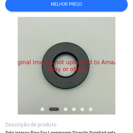
MELHOR PREÇO
DO
SITE
PRIVACY
POLICY
Descrição de produto
Selo interno Ring For Lawnmower Directly Supplied pela