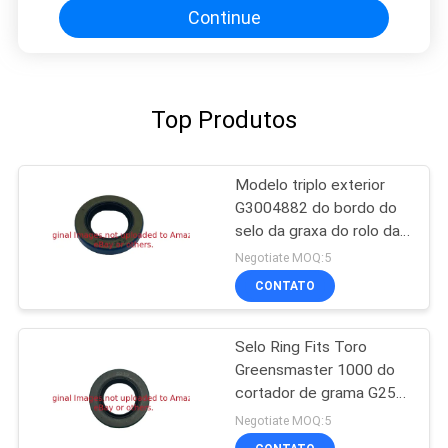
Continue
Top Produtos
Modelo triplo exterior
G3004882 do bordo do
selo da graxa do rolo da
segadeira para a
Negotiate MOQ:5
maquinaria do gramado
CONTATO
Selo Ring Fits Toro
Greensmaster 1000 do
cortador de grama G253-
163
Negotiate MOQ:5