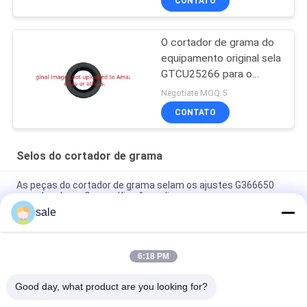
CONTATO
O cortador de grama do
equipamento original sela
GTCU25266 para o
equipamento do
Negotiate MOQ:5
gramado
CONTATO
Selos do cortador de grama
As peças do cortador de grama selam os ajustes G366650
para Jacobsen Greens King & o eclipse
sale
Anel de vedação do cortador de relva GR92287 Adapta-se ao
Bunker Deere e ao Veículo de Campo
6:18 PM
Peças do cortador de relva Selo de óleo interno GM91399
Adaptações Deere Deere Cortadores de relva leves
Good day, what product are you looking for?