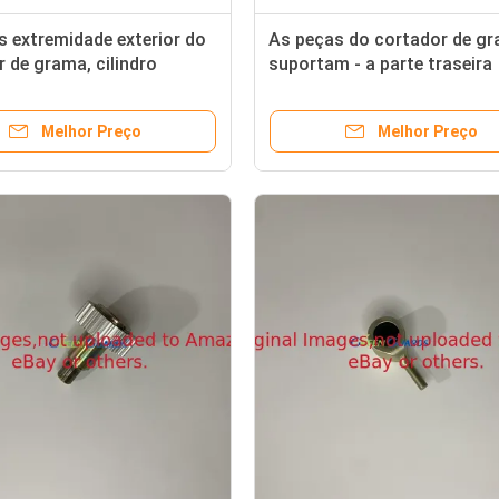
s extremidade exterior do
As peças do cortador de g
 de grama, cilindro
suportam - a parte traseira
97 cabem a segadeira de
GAMT5113 do LH do rolo c
Deere
Melhor Preço
Melhor Preço
As peças do cortador de grama bobinam selo que da roda dentada do ajustador GET11073 cabe Deere Greensmower