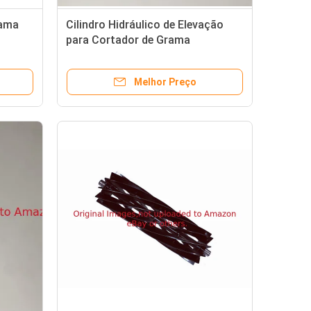
rama
Cilindro Hidráulico de Elevação
para Cortador de Grama
abe
GAUC10835 Compatível com
Cortador de Grama Deere
Melhor Preço
O selo do óleo GMT739 da peça de substituição do cortador de grama do fairway cabe a segadeira de Deere