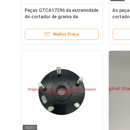
Peças GTCA17296 da extremidade
As peça
do cortador de grama da
cortador
substituição para a segadeira de
GTCA172
DEERE
Deere
Melhor Preço