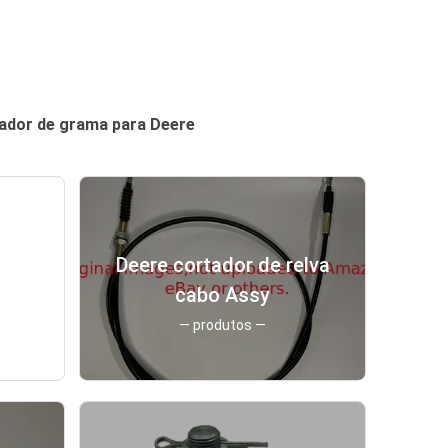
tador de grama para Deere
o
Deere cortador de relva
cabo Assy
fe:
— produtos —
no