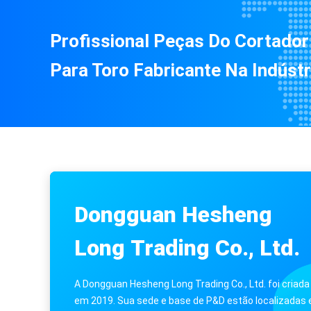
Profissional Peças Do Cortado
Para Toro Fabricante Na Indústr
Dongguan Hesheng
Long Trading Co., Ltd.
A Dongguan Hesheng Long Trading Co., Ltd. foi criada
em 2019. Sua sede e base de P&D estão localizadas