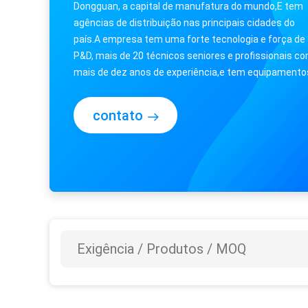
Dongguan, a capital de manufatura do mundo,E tem
agências de distribuição nas principais cidades do
país.A empresa tem uma forte tecnologia e força de
P&D, mais de 20 técnicos seniores e profissionais c
mais de dez anos de experiência,e tem equipamento
de processamento avançados no mundo de ...
contato