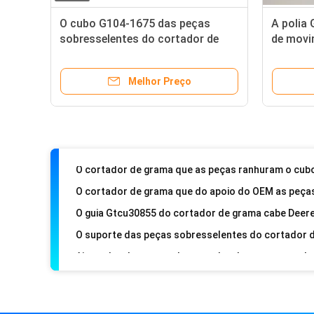
O cubo G104-1675 das peças
A polia
sobresselentes do cortador de
de movi
grama cabe o trabalhador de Toro
para To
2000 se
Melhor Preço