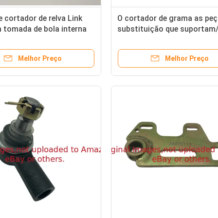
 cortador de relva Link
O cortador de grama as peç
 tomada de bola interna
substituição que suportam
92 Fits Deere Walk
GTCU30855 do guia/inserç
 Mower
cabe Deere
Melhor Preço
Melhor Preço