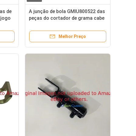
as de
A junção de bola GMIU800522 das
/jogo
peças do cortador de grama cabe
ão
o veículo utilitário de Deere
ProGator
Melhor Preço