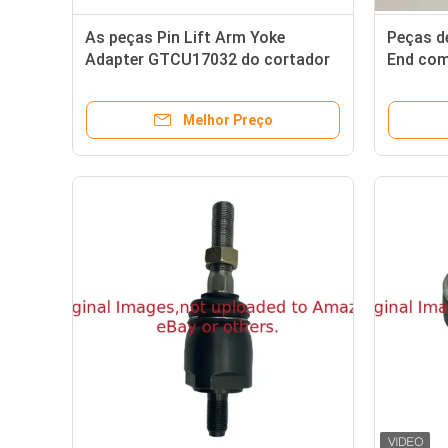
As peças Pin Lift Arm Yoke
Peças de
Adapter GTCU17032 do cortador
End com
de grama cabem a segadeira de
GAT1862
Deere
Greens
Melhor Preço